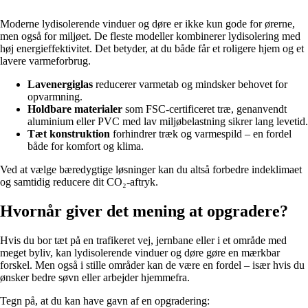
Moderne lydisolerende vinduer og døre er ikke kun gode for ørerne,
men også for miljøet. De fleste modeller kombinerer lydisolering med
høj energieffektivitet. Det betyder, at du både får et roligere hjem og et
lavere varmeforbrug.
Lavenergiglas
reducerer varmetab og mindsker behovet for
opvarmning.
Holdbare materialer
som FSC-certificeret træ, genanvendt
aluminium eller PVC med lav miljøbelastning sikrer lang levetid.
Tæt konstruktion
forhindrer træk og varmespild – en fordel
både for komfort og klima.
Ved at vælge bæredygtige løsninger kan du altså forbedre indeklimaet
og samtidig reducere dit CO₂-aftryk.
Hvornår giver det mening at opgradere?
Hvis du bor tæt på en trafikeret vej, jernbane eller i et område med
meget byliv, kan lydisolerende vinduer og døre gøre en mærkbar
forskel. Men også i stille områder kan de være en fordel – især hvis du
ønsker bedre søvn eller arbejder hjemmefra.
Tegn på, at du kan have gavn af en opgradering: