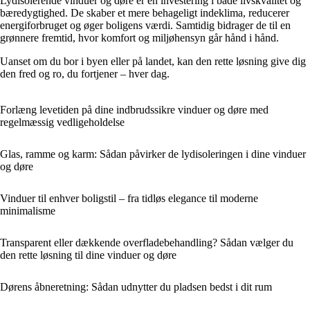
Lydisolerende vinduer og døre er en investering i både livskvalitet og
bæredygtighed. De skaber et mere behageligt indeklima, reducerer
energiforbruget og øger boligens værdi. Samtidig bidrager de til en
grønnere fremtid, hvor komfort og miljøhensyn går hånd i hånd.
Uanset om du bor i byen eller på landet, kan den rette løsning give dig
den fred og ro, du fortjener – hver dag.
Forlæng levetiden på dine indbrudssikre vinduer og døre med
regelmæssig vedligeholdelse
Glas, ramme og karm: Sådan påvirker de lydisoleringen i dine vinduer
og døre
Vinduer til enhver boligstil – fra tidløs elegance til moderne
minimalisme
Transparent eller dækkende overfladebehandling? Sådan vælger du
den rette løsning til dine vinduer og døre
Dørens åbneretning: Sådan udnytter du pladsen bedst i dit rum