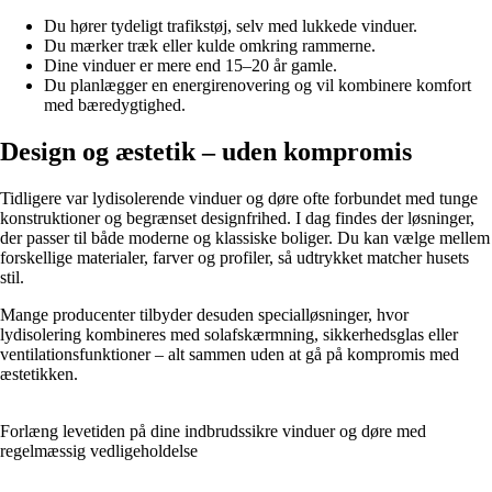
Du hører tydeligt trafikstøj, selv med lukkede vinduer.
Du mærker træk eller kulde omkring rammerne.
Dine vinduer er mere end 15–20 år gamle.
Du planlægger en energirenovering og vil kombinere komfort
med bæredygtighed.
Design og æstetik – uden kompromis
Tidligere var lydisolerende vinduer og døre ofte forbundet med tunge
konstruktioner og begrænset designfrihed. I dag findes der løsninger,
der passer til både moderne og klassiske boliger. Du kan vælge mellem
forskellige materialer, farver og profiler, så udtrykket matcher husets
stil.
Mange producenter tilbyder desuden specialløsninger, hvor
lydisolering kombineres med solafskærmning, sikkerhedsglas eller
ventilationsfunktioner – alt sammen uden at gå på kompromis med
æstetikken.
Forlæng levetiden på dine indbrudssikre vinduer og døre med
regelmæssig vedligeholdelse