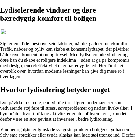
Lydisolerende vinduer og døre –
bæredygtig komfort til boligen
Støj er en af de mest oversete faktorer, når det gælder boligkomfort.
Trafik, naboer og byliv kan skabe et konstant lydtapet, der påvirker
både søvn, koncentration og trivsel. Med lydisolerende vinduer og
døre kan du skabe et roligere indeklima – uden at gå på kompromis
med design, energieffektivitet eller bæredygtighed. Her får du et
overblik over, hvordan moderne løsninger kan give dig mere ro i
hverdagen.
Hvorfor lydisolering betyder noget
Lyd påvirker os mere, end vi ofte tror. Ifølge undersøgelser kan
vedvarende støj føre til stress, søvnproblemer og nedsat livskvalitet. I
byområder, hvor trafik og aktivitet er en del af hverdagen, kan det
derfor være en stor gevinst at investere i bedre lydisolering.
Vinduer og døre er typisk de svageste punkter i boligens lydbarriere.
Selv små sprækker eller tynde glaslag kan lade støj trænge ind. Derfor