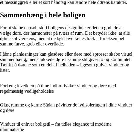
et messinggreb eller et sort håndtag kan ændre hele dørens karakter.
Sammenhæng i hele boligen
For at skabe en rød tråd i boligens designlinje er det en god idé at
vælge døre, der harmonerer på tværs af rum. Det betyder ikke, at alle
døre skal være ens, men at de bør have fælles træk – for eksempel
samme farve, greb eller overflade.
I åbne planløsninger kan glasdøre eller døre med sprosser skabe visuel
sammenhæng, mens lukkede døre i samme stil giver ro og kontinuitet.
Tænk på dørene som en del af helheden – ligesom gulve, vinduer og
lister.
Forlæng levetiden på dine indbrudssikre vinduer og døre med
regelmæssig vedligeholdelse
Glas, ramme og karm: Sådan påvirker de lydisoleringen i dine vinduer
og døre
Vinduer til enhver boligstil – fra tidløs elegance til moderne
minimalisme