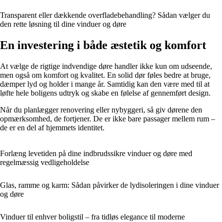
Transparent eller dækkende overfladebehandling? Sådan vælger du
den rette løsning til dine vinduer og døre
En investering i både æstetik og komfort
At vælge de rigtige indvendige døre handler ikke kun om udseende,
men også om komfort og kvalitet. En solid dør føles bedre at bruge,
dæmper lyd og holder i mange år. Samtidig kan den være med til at
løfte hele boligens udtryk og skabe en følelse af gennemført design.
Når du planlægger renovering eller nybyggeri, så giv dørene den
opmærksomhed, de fortjener. De er ikke bare passager mellem rum –
de er en del af hjemmets identitet.
Forlæng levetiden på dine indbrudssikre vinduer og døre med
regelmæssig vedligeholdelse
Glas, ramme og karm: Sådan påvirker de lydisoleringen i dine vinduer
og døre
Vinduer til enhver boligstil – fra tidløs elegance til moderne