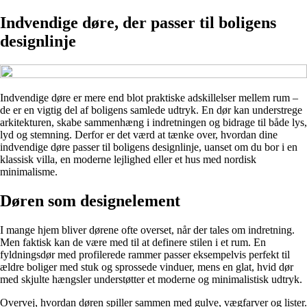
Indvendige døre, der passer til boligens
designlinje
Indvendige døre er mere end blot praktiske adskillelser mellem rum –
de er en vigtig del af boligens samlede udtryk. En dør kan understrege
arkitekturen, skabe sammenhæng i indretningen og bidrage til både lys,
lyd og stemning. Derfor er det værd at tænke over, hvordan dine
indvendige døre passer til boligens designlinje, uanset om du bor i en
klassisk villa, en moderne lejlighed eller et hus med nordisk
minimalisme.
Døren som designelement
I mange hjem bliver dørene ofte overset, når der tales om indretning.
Men faktisk kan de være med til at definere stilen i et rum. En
fyldningsdør med profilerede rammer passer eksempelvis perfekt til
ældre boliger med stuk og sprossede vinduer, mens en glat, hvid dør
med skjulte hængsler understøtter et moderne og minimalistisk udtryk.
Overvej, hvordan døren spiller sammen med gulve, vægfarver og lister.