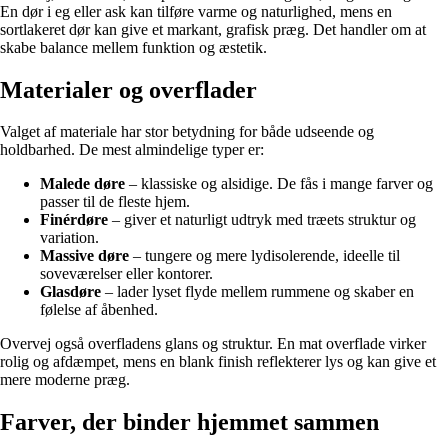
En dør i eg eller ask kan tilføre varme og naturlighed, mens en
sortlakeret dør kan give et markant, grafisk præg. Det handler om at
skabe balance mellem funktion og æstetik.
Materialer og overflader
Valget af materiale har stor betydning for både udseende og
holdbarhed. De mest almindelige typer er:
Malede døre
– klassiske og alsidige. De fås i mange farver og
passer til de fleste hjem.
Finérdøre
– giver et naturligt udtryk med træets struktur og
variation.
Massive døre
– tungere og mere lydisolerende, ideelle til
soveværelser eller kontorer.
Glasdøre
– lader lyset flyde mellem rummene og skaber en
følelse af åbenhed.
Overvej også overfladens glans og struktur. En mat overflade virker
rolig og afdæmpet, mens en blank finish reflekterer lys og kan give et
mere moderne præg.
Farver, der binder hjemmet sammen