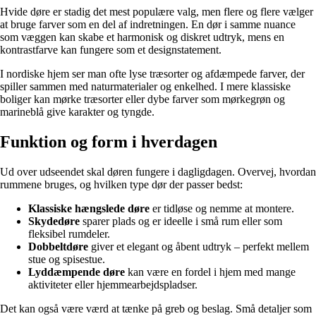
Hvide døre er stadig det mest populære valg, men flere og flere vælger
at bruge farver som en del af indretningen. En dør i samme nuance
som væggen kan skabe et harmonisk og diskret udtryk, mens en
kontrastfarve kan fungere som et designstatement.
I nordiske hjem ser man ofte lyse træsorter og afdæmpede farver, der
spiller sammen med naturmaterialer og enkelhed. I mere klassiske
boliger kan mørke træsorter eller dybe farver som mørkegrøn og
marineblå give karakter og tyngde.
Funktion og form i hverdagen
Ud over udseendet skal døren fungere i dagligdagen. Overvej, hvordan
rummene bruges, og hvilken type dør der passer bedst:
Klassiske hængslede døre
er tidløse og nemme at montere.
Skydedøre
sparer plads og er ideelle i små rum eller som
fleksibel rumdeler.
Dobbeltdøre
giver et elegant og åbent udtryk – perfekt mellem
stue og spisestue.
Lyddæmpende døre
kan være en fordel i hjem med mange
aktiviteter eller hjemmearbejdspladser.
Det kan også være værd at tænke på greb og beslag. Små detaljer som